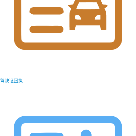
驾驶证回执