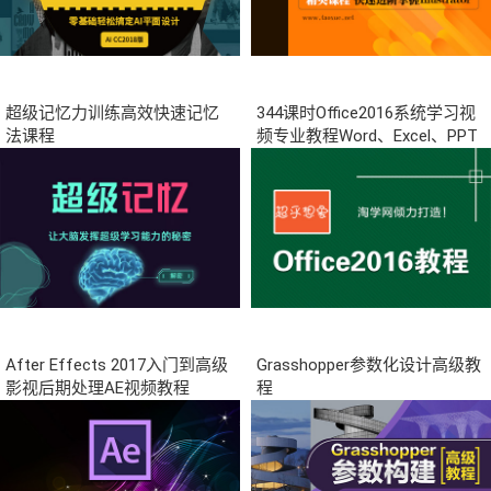
超级记忆力训练高效快速记忆
344课时Office2016系统学习视
法课程
频专业教程Word、Excel、PPT
After Effects 2017入门到高级
Grasshopper参数化设计高级教
影视后期处理AE视频教程
程