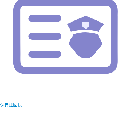
保安证回执