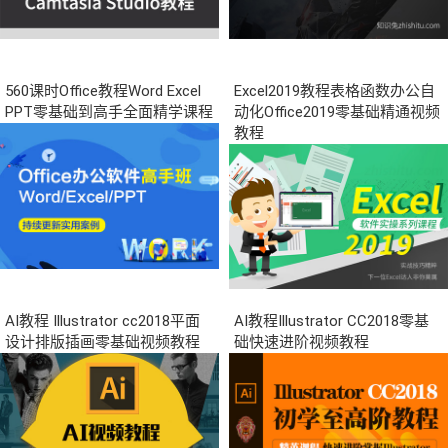
560课时Office教程Word Excel
Excel2019教程表格函数办公自
PPT零基础到高手全面精学课程
动化Office2019零基础精通视频
教程
AI教程 Illustrator cc2018平面
AI教程Illustrator CC2018零基
设计排版插画零基础视频教程
础快速进阶视频教程