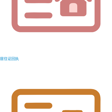
居住证回执