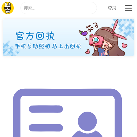
登录
导
站
航
内
开
搜
关
索